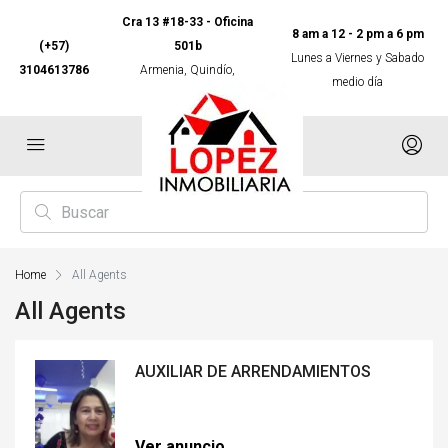
Cra 13 #18-33 - Oficina
8 am a 12 - 2 pm a 6 pm
(+57)
501b
Lunes a Viernes y Sabado
3104613786
Armenia, Quindío,
medio día
Colombia
Home
All Agents
All Agents
AUXILIAR DE ARRENDAMIENTOS
Ver anuncio