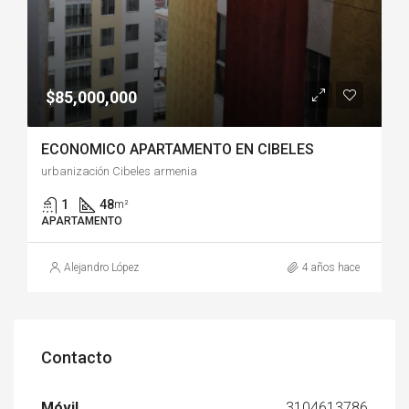
$85,000,000
ECONOMICO APARTAMENTO EN CIBELES
urbanización Cibeles armenia
1
48
m²
APARTAMENTO
Alejandro López
4 años hace
Contacto
Móvil
3104613786