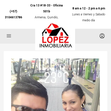
Cra 13 #18-33 - Oficina
8 am a 12 - 2 pm a 6 pm
(+57)
501b
Lunes a Viernes y Sabado
3104613786
Armenia, Quindío,
medio día
Colombia