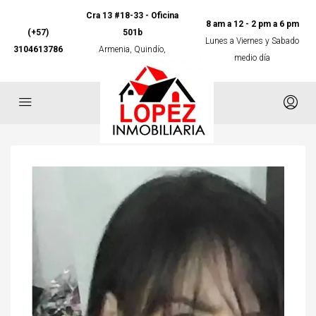
Cra 13 #18-33 - Oficina
8 am a 12 - 2 pm a 6 pm
(+57)
501b
Lunes a Viernes y Sabado
3104613786
Armenia, Quindío,
medio día
Colombia