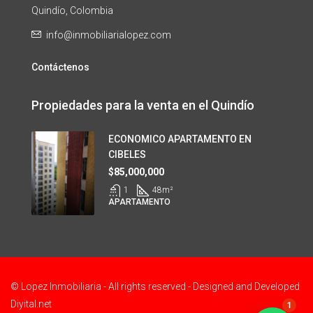
Quindío, Colombia
info@inmobiliarialopez.com
Contáctenos
Propiedades para la venta en el Quindío
ECONOMICO APARTAMENTO EN
CIBELES
$85,000,000
1
48
m²
APARTAMENTO
© Lopez Inmobiliaria - All rights reserved - Designed and Developed
Diyital.net
1